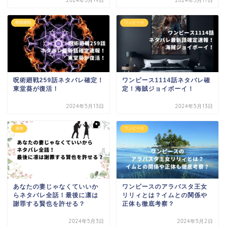
2024年5月19日
2024年5月17日
呪術廻戦
ワンピース
呪術廻戦259話ネタバレ確定！
ワンピース1114話ネタバレ確
東堂葵が復活！
定！海賊ジョイボーイ！
2024年5月13日
2024年5月13日
漫画
ワンピース
あなたの妻じゃなくていいか
ワンピースのアラバスタ王女
らネタバレ全話！最後に凛は
リリィとは？イムとの関係や
謝罪する賢也を許せる？
正体も徹底考察？
2024年5月3日
2024年5月2日