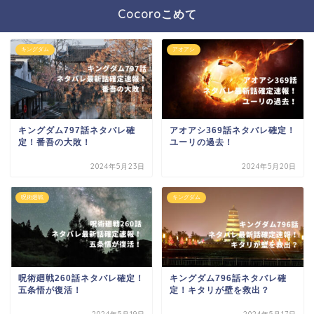
Cocoroこめて
キングダム
アオアシ
キングダム797話ネタバレ確
アオアシ369話ネタバレ確定！
定！番吾の大敗！
ユーリの過去！
2024年5月23日
2024年5月20日
呪術廻戦
キングダム
呪術廻戦260話ネタバレ確定！
キングダム796話ネタバレ確
五条悟が復活！
定！キタリが壁を救出？