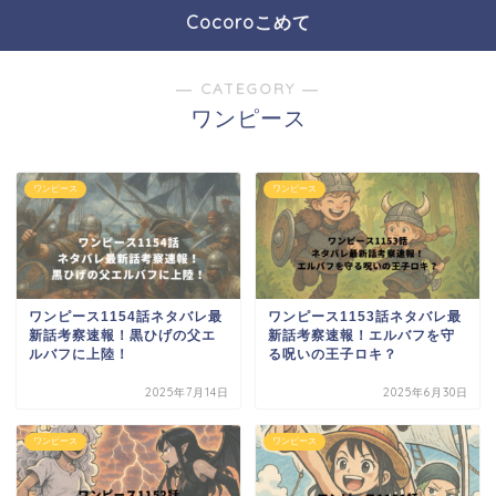
Cocoroこめて
― CATEGORY ―
ワンピース
ワンピース
ワンピース
ワンピース1154話ネタバレ最
ワンピース1153話ネタバレ最
新話考察速報！黒ひげの父エ
新話考察速報！エルバフを守
ルバフに上陸！
る呪いの王子ロキ？
2025年7月14日
2025年6月30日
ワンピース
ワンピース