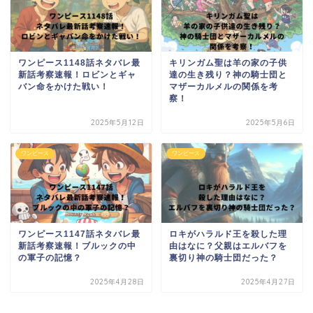
ワンピース1148話ネタバレ最
キリンガム聖は羊の家の子供
新話考察速報！ロビンとギャ
達の生き残り？神の騎士団と
バン命をかけた戦い！
マザーカルメルの関係を考
察！
2025年5月12日
2025年5月6日
ワンピース
ワンピース
ワンピース1147話ネタバレ最
ロキがハラルド王を殺した理
新話考察速報！ブルックの中
由はなに？父親はエルバフを
の軍子の記憶？
裏切り神の騎士団だった？
2025年4月28日
2025年4月27日