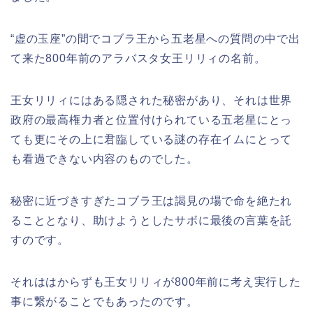
“虚の玉座”の間でコブラ王から五老星への質問の中で出
て来た800年前のアラバスタ女王リリィの名前。
王女リリィにはある隠された秘密があり、それは世界
政府の最高権力者と位置付けられている五老星にとっ
ても更にその上に君臨している謎の存在イムにとって
も看過できない内容のものでした。
秘密に近づきすぎたコブラ王は謁見の場で命を絶たれ
ることとなり、助けようとしたサボに最後の言葉を託
すのです。
それははからずも王女リリィが800年前に考え実行した
事に繋がることでもあったのです。