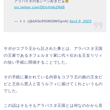
アラバスタの名シーン好きだぁ
pic.twitter.com/DQoXmb2RdB
— トト (@dASo9fGMtDMOpn4)
April 9, 2023
サボがコブラ王から託された事とは、アラバスタ王国
の王家であるネフェルタリ家に代々伝わる王女リリィ
の短い手紙に関係することでした。
その手紙に書かれている内容をコブラ王の娘の王女ビ
ビと王自ら恩人と言うルフィに届けてくれというもの
でした。
この話はそもそもアラバスタ王国とは何なのかから見