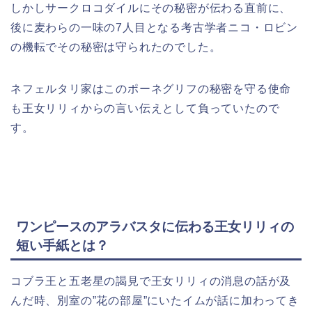
しかしサークロコダイルにその秘密が伝わる直前に、
後に麦わらの一味の7人目となる考古学者ニコ・ロビン
の機転でその秘密は守られたのでした。
ネフェルタリ家はこのポーネグリフの秘密を守る使命
も
王女リリィからの言い伝えとして
負っていたので
す。
ワンピースのアラバスタに伝わる王女リリィの
短い手紙とは？
コブラ王と五老星の謁見で王女リリィの消息の話が及
んだ時、別室の”花の部屋”にいたイムが話に加わってき