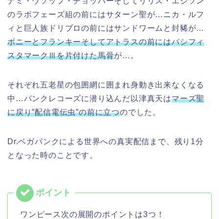
ナミ・ウソップ・チョッパーそしてリリス・エジソン
のラボフェーズ組の前にはサターン聖が…ニカ・ルフ
ィと巨人族ドリブロの前にはサンドワームと封豨が…
ボニーとフランキーそしてアトラスの前にはパシフィ
スタマークⅢを片付けた馬骨
が…。
それぞれ五老星の包囲網に囲まれ身動き出来なくなる
中…パンクレコーズに潜り込んだ
以津真天は
マーズ聖
に戻り”配信電伝虫”の前に立つ
のでした。
Dr.ベガパンクによる世界への真実配信まで、残り1分
となった時のことです。
ワンピース次の展開のポイントは3つ！