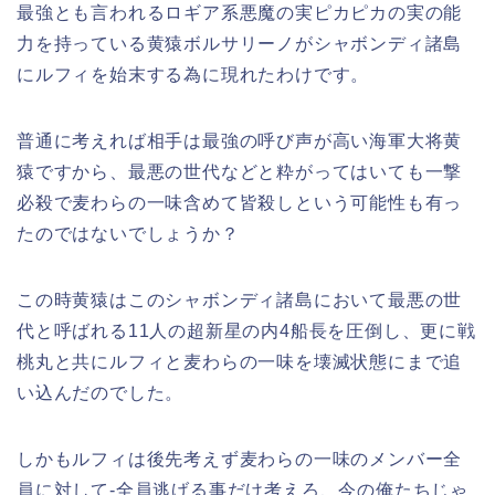
最強とも言われるロギア系悪魔の実ピカピカの実の能
力を持っている黄猿ボルサリーノがシャボンディ諸島
にルフィを始末する為に現れたわけです。
普通に考えれば相手は最強の呼び声が高い海軍大将黄
猿ですから、
最悪の世代などと粋がってはいても
一撃
必殺で麦わらの一味含めて皆殺しという可能性も有っ
たのではないでしょうか？
この時黄猿は
このシャボンディ諸島において最悪の世
代と呼ばれる11人の超新星の内4船長を圧倒し、更に
戦
桃丸と共に
ルフィと麦わらの一味を壊滅状態にまで追
い込んだのでした。
しかもルフィは後先考えず麦わらの一味のメンバー全
員に対して-全員逃げる事だけ考えろ、今の俺たちじゃ