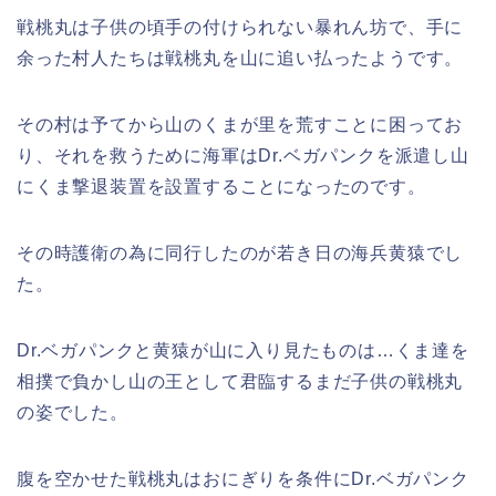
戦桃丸は子供の頃手の付けられない暴れん坊で、手に
余った村人たちは戦桃丸を山に追い払ったようです。
その村は予てから山のくまが里を荒すことに困ってお
り、それを救うために海軍はDr.ベガパンクを派遣し山
にくま撃退装置を設置することになったのです。
その時護衛の為に同行したのが若き日の海兵黄猿でし
た。
Dr.ベガパンクと黄猿が山に入り見たものは…くま達を
相撲で負かし山の王として君臨するまだ子供の戦桃丸
の姿でした。
腹を空かせた戦桃丸はおにぎりを条件にDr.ベガパンク