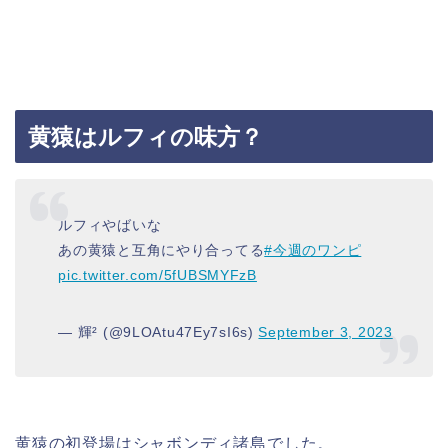
黄猿はルフィの味方？
ルフィやばいな
あの黄猿と互角にやり合ってる
#今週のワンピ
pic.twitter.com/5fUBSMYFzB
— 輝² (@9LOAtu47Ey7sI6s)
September 3, 2023
黄猿の初登場はシャボンディ諸島でした。