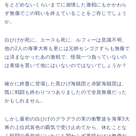
をとどめないくらいまでに崩壊した激戦にもかかわら
ず無傷でこの戦いを終えていることをご存じでしょう
か。
白ひげが死に、エースも死に、ルフィーは意識不明、
他の2人の海軍大将も更には元帥センゴクすらも無傷で
は済まなかったあの激戦で、怪我一つ負っていないの
は黄猿を置いて他にはいないのではないでしょうか？
確かに終盤に登場した黒ひげ海賊団と赤髪海賊団は、
既に戦闘も終わりつつありましたので全員無傷だった
かもしれません。
しかし最初の白ひげのグラグラの実の衝撃波を
海軍3大
将の上位武装色の覇気で受け止めてから、休むことな
く戦闘の最前線にいたにも関わらず黄猿だけは無傷だ