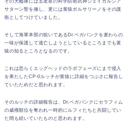
その大艦隊には五老星の科学防衛武神ジェイガルシア
サターン聖を擁し、更には黄猿ボルサリーノをその護
衛としてつけていました。
そして海軍本部の狙いであるDr.ベガパンクを麦わらの
一味が保護して逃亡しようとしているところまでも黄
猿の知るところとなるのです。
これは恐らくエッグヘッドのラボフェーズにまで侵入
を果たしたCP-0ルッチが黄猿に詳細をつぶさに報告し
ていたためだと思われます。
そのルッチの詳細報告は、Dr.ベガパンクにセラフィム
の威権順位を奪われ一時的にルフィたちと共闘してい
た間も続いていたものと思われます。