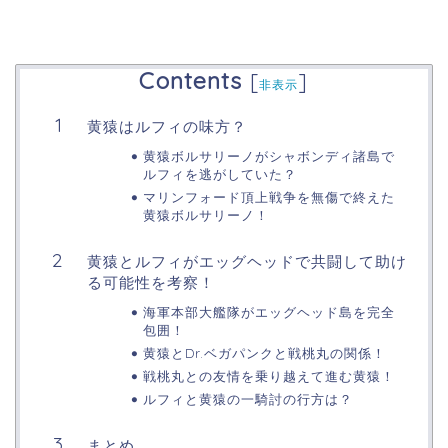
Contents
[
]
非表示
黄猿はルフィの味方？
黄猿ボルサリーノがシャボンディ諸島で
ルフィを逃がしていた？
マリンフォード頂上戦争を無傷で終えた
黄猿ボルサリーノ！
黄猿とルフィがエッグヘッドで共闘して助け
る可能性を考察！
海軍本部大艦隊がエッグヘッド島を完全
包囲！
黄猿とDr.ベガパンクと戦桃丸の関係！
戦桃丸との友情を乗り越えて進む黄猿！
ルフィと黄猿の一騎討の行方は？
まとめ