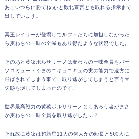
あこいつらに勝てねぇ-と敗北宣言とも取れる指示まで
出しています。
冥王レイリーが登場してルフィたちに加担しなかった
ら
麦わらの一味の全滅もあり得たような状況でした。
そのあと黄猿ボルサリーノは
麦わらの一味全員を
バー
ソロミュー・くまのニキュニキュの実の能力で遠方に
飛ばされてしまう事で、取り逃がしてしまうと言う大
失態を演じてしまったのです。
世界最高戦力の黄猿ボルサリーノともあろう者がまさ
か麦わらの一味全員
を
取り逃がした…？
それ故に黄猿は超新星11人の何人かの船長と500人に