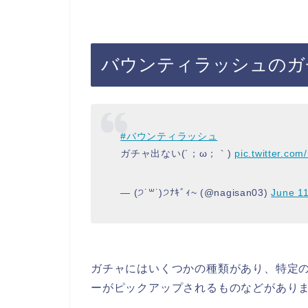
バウンティラッシュのガ
#バウンティラッシュ
ガチャ出ない(´；ω；｀)
pic.twitter.c
— (੭˙꒳​˙)੭ﾅｷﾞｨ~ (@nagisan03)
June 11
ガチャにはいくつかの種類があり、特定
ーがピックアップされるものなどがあり