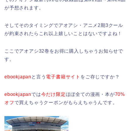
が予想されます。
そしてそのタイミングでアオアシ・アニメ2期3クール
が約束されたらこれ以上嬉しいことはないですよね！
ここでアオアシ32巻をお得に購入しちゃうお知らせで
す。
ebookjapan
と言う
電子書籍サイト
をご存じですか？
ebookjapan
では
今だけ限定
ほぼ全ての漫画・本が
70%
オフ
で買えちゃうクーポンがもらえちゃうんです。