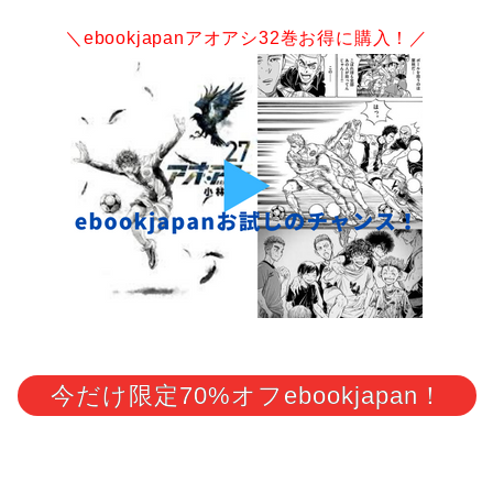
＼ebookjapanアオアシ32巻お得に購入
！／
今だけ限定70%オフebookjapan！