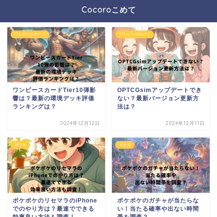
Cocoroこめて
ワンピースカード
ワンピースカード
ワンピースカードTier10弾影
OPTCGsimアップデートでき
響は？最新の環境デッキ評価
ない？最新バージョン更新方
ランキングは？
法は？
2024年12月12日
2024年12月11日
ポケカ
ポケカ
ポケポケのリセマラのiPhone
ポケポケのガチャが当たらな
でのやり方は？最速でできる
い！当たる確率や出ない時間
効率良い方法も調査！
帯を調査？